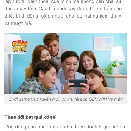
lập tức từ điện thoại của mình mà không cần phải sử
dụng máy tính. Các trò chơi này được tối ưu hóa cho
thiết bị di động, giúp người chơi có trải nghiệm thú vị
và mượt mà.
Chơi game trực tuyến mọi lúc khi tải app GEMWIN về máy
Theo dõi kết quả xổ số
Ứng dụng cho phép người chơi theo dõi kết quả xổ số