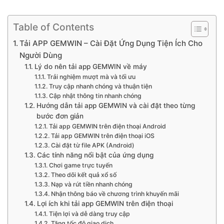
Bỏ
qua
Table of Contents
nội
dung
Tải APP GEMWIN – Cài Đặt Ứng Dụng Tiện Ích Cho
Người Dùng
Lý do nên tải app GEMWIN về máy
Trải nghiệm mượt mà và tối ưu
Truy cập nhanh chóng và thuận tiện
Cập nhật thông tin nhanh chóng
Hướng dẫn tải app GEMWIN và cài đặt theo từng
bước đơn giản
Tải app GEMWIN trên điện thoại Android
Tải app GEMWIN trên điện thoại iOS
Cài đặt từ file APK (Android)
Các tính năng nổi bật của ứng dụng
Chơi game trực tuyến
Theo dõi kết quả xổ số
Nạp và rút tiền nhanh chóng
Nhận thông báo về chương trình khuyến mãi
Lợi ích khi tải app GEMWIN trên điện thoại
Tiện lợi và dễ dàng truy cập
Tăng tốc độ giao dịch