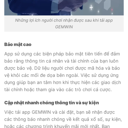
Những lợi ích người chơi nhận được sau khi tải app
GEMWIN
Bảo mật cao
App sử dụng các biện pháp bảo mật tiên tiến để đảm
bảo rằng thông tin cá nhân và tài chính của bạn luôn
được bảo vệ. Dữ liệu người chơi được mã hóa và bảo
vệ khỏi các mối đe dọa bên ngoài. Việc sử dụng ứng
dụng giúp bạn an tâm hơn khi thực hiện các giao dịch
tài chính hoặc tham gia vào các trò chơi cá cược.
Cập nhật nhanh chóng thông tin và sự kiện
Việc tải app GEMWIN và cài đặt, bạn sẽ nhận được
các thông báo nhanh chóng về kết quả xổ số, sự kiện,
hoặc các chương trình khuyến mãi mới nhất. Bạn