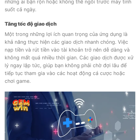
những ai bận rộn hoặc không thể ngồi trước máy tính
suốt cả ngày.
Tăng tốc độ giao dịch
Một trong những lợi ích quan trọng của ứng dụng là
khả năng thực hiện các giao dịch nhanh chóng. Việc
nạp tiền và rút tiền vào tài khoản trở nên dễ dàng và
không mất quá nhiều thời gian. Các giao dịch được xử
lý ngay lập tức, giúp bạn không phải chờ đợi lâu để
tiếp tục tham gia vào các hoạt động cá cược hoặc
chơi game.