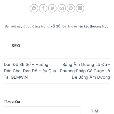
Bài viết này được đăng trong
XỔ SỐ
. Đánh dấu
liên kết thường trực
.
SEO
Dàn Đề 36 Số – Hướng
Bóng Âm Dương Lô Đề –
Dẫn Chơi Dàn Đề Hiệu Quả
Phương Pháp Cá Cược Lô
Tại GEMWIN
Đề Bóng Âm Dương
Tìm kiếm
TÌM