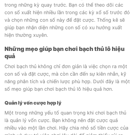
trong những kỳ quay trước. Bạn có thể theo dõi các
con số xuất hiện nhiều lần trong các kỳ xổ số trước đó
và chọn những con số này để đặt cược. Thống kê sẽ
giúp bạn nhận diện những con số có xu hướng xuất
hiện thường xuyên.
Những mẹo giúp bạn chơi bạch thủ lô hiệu
quả
Chơi bạch thủ không chỉ đơn giản là việc chọn ra một
con số và đặt cược, mà còn cần đến sự kiên nhẫn, kỹ
năng phân tích và chiến lược phù hợp. Dưới đây là một
số mẹo giúp bạn chơi bạch thủ lô hiệu quả hơn.
Quản lý vốn cược hợp lý
Một trong những yếu tố quan trọng khi chơi bạch thủ
là quản lý vốn cược. Bạn không nên đặt cược quá
nhiều vào một lần chơi. Hãy chia nhỏ số tiền cược của