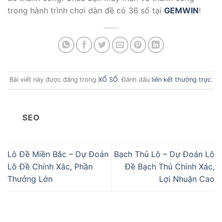
trong hành trình chơi dàn đề có 36 số tại
GEMWIN
!
Bài viết này được đăng trong
XỔ SỐ
. Đánh dấu
liên kết thường trực
.
SEO
Lô Đề Miền Bắc – Dự Đoán
Bạch Thủ Lô – Dự Đoán Lô
Lô Đề Chính Xác, Phần
Đề Bạch Thủ Chính Xác,
Thưởng Lớn
Lợi Nhuận Cao