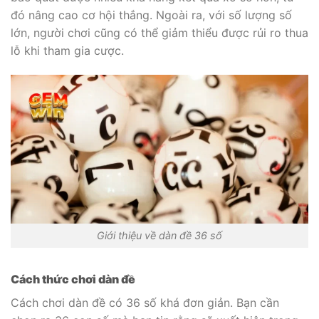
đó nâng cao cơ hội thắng. Ngoài ra, với số lượng số
lớn, người chơi cũng có thể giảm thiểu được rủi ro thua
lỗ khi tham gia cược.
Giới thiệu về dàn đề 36 số
Cách thức chơi dàn đề
Cách chơi dàn đề có 36 số khá đơn giản. Bạn cần