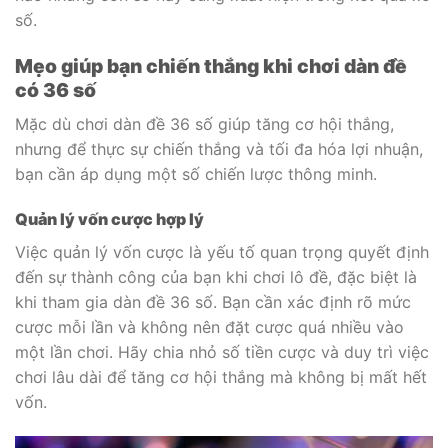
số.
Mẹo giúp bạn chiến thắng khi chơi dàn đề
có 36 số
Mặc dù chơi dàn đề 36 số giúp tăng cơ hội thắng,
nhưng để thực sự chiến thắng và tối đa hóa lợi nhuận,
bạn cần áp dụng một số chiến lược thông minh.
Quản lý vốn cược hợp lý
Việc quản lý vốn cược là yếu tố quan trọng quyết định
đến sự thành công của bạn khi chơi lô đề, đặc biệt là
khi tham gia dàn đề 36 số. Bạn cần xác định rõ mức
cược mỗi lần và không nên đặt cược quá nhiều vào
một lần chơi. Hãy chia nhỏ số tiền cược và duy trì việc
chơi lâu dài để tăng cơ hội thắng mà không bị mất hết
vốn.