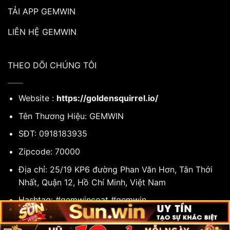
TẢI APP GEMWIN
LIÊN HỆ GEMWIN
THEO DÕI CHÚNG TÔI
Website :
https://goldensquirrel.io/
Tên Thương Hiệu: GEMWIN
SĐT: 0918183935
Zipcode: 70000
Địa chỉ: 25/19 KP6 đường Phan Văn Hơn, Tân Thới
Nhất, Quận 12, Hồ Chí Minh, Việt Nam
Hashtag: #gemwincoat #gemwin