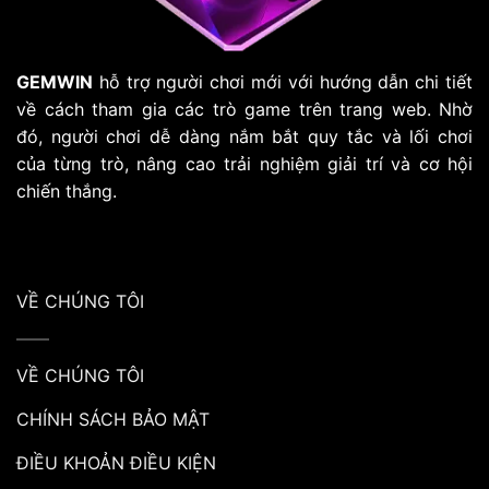
GEMWIN
hỗ trợ người chơi mới với hướng dẫn chi tiết
về cách tham gia các trò game trên trang web. Nhờ
đó, người chơi dễ dàng nắm bắt quy tắc và lối chơi
của từng trò, nâng cao trải nghiệm giải trí và cơ hội
chiến thắng.
VỀ CHÚNG TÔI
VỀ CHÚNG TÔI
CHÍNH SÁCH BẢO MẬT
ĐIỀU KHOẢN ĐIỀU KIỆN