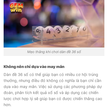
Mẹo thắng khi chơi dàn đề 36 số
Không nên chỉ dựa vào may mắn
Dàn đề 36 số có thể giúp bạn có nhiều cơ hội trúng
thưởng, nhưng điều đó không có nghĩa là bạn chỉ cần
dựa vào may mắn. Việc sử dụng các phương pháp dự
đoán, phân tích kết quả xổ số và áp dụng các chiến
lược chơi hợp lý sẽ giúp bạn có được chiến thắng cao
hơn.