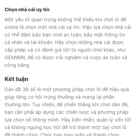
Chọn nhà cái uy tín
Một yếu tố quan trọng không thể thiếu khi chơi lô đề
online là chọn một nhà cái uy tín. Việc lựa chọn nhà cái
có thể đảm bảo bạn chơi an toàn, bảo mật thông tin
cá nhân và tài khoản. Hãy chọn những nhà cái được
cấp phép và có đánh giá tốt từ người chơi khác, như
GEMWIN, để có được trải nghiệm cá cược an toàn và
công bằng.
Kết luận
Dàn đề 36 số là một phương pháp chơi lô đề hiệu quả
giúp tăng cơ hội trúng thưởng và mang lại phần
thưởng lớn. Tuy nhiên, để chiến thắng khi chơi dàn đề,
bạn cần phải áp dụng các chiến lược và phương pháp
lựa chọn số thông minh. Hãy kiên nhẫn, quản lý vốn tốt
và không ngừng học hỏi để trở thành một tay chơi lô
đề thành công. Chúc bạn may mắn và thành công